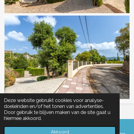
Deze website gebruikt cookies voor analyse-
doeleinden en/of het tonen van advertenties.
© 2022 Molt Bé.Holiday
Door gebruik te blijven maken van de site gaat u
hiermee akkoord.
Akkoord
E-mailadres
Telefoonnummer
Facebook
WhatsApp